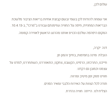
שלום לכן,
אני שמחה להודות לכן בשמי ובשם קבוצת אחיות בריאות הציבור מלשכת
הבריאות המחוזית, חיפה על החוויה שזימנתם עבורנו ב"מרכז", ב-10.4.13.
המקום היפהפה שלכם הכניס אותנו מהרגע הראשון לאווירה קסומה.
דנה יקרה,
הובלת סדנה בחמימות, בחיוך והמון חן.
חייכנו, התרכזנו, הרפינו, הקשבנו, צחקנו, התאווררנו, השתחררנו, למדנו על
עצמנו וכמובן גם רקדנו.
חווינו פסק זמן מיטיב ומרווה.
תודה לכל הצוות על האירוח הלבבי ומאיר הפנים.
הצליח לנו. הייתה חוויה נהדרת.