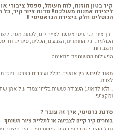
קיר בטון מוזנח, לוח חשמל, ספסל ציבורי או
ליצירת אמנות משלכם!! סדנת ציור קיר, כל
הנוטלים חלק ביצירת הגראפיטי !!
דרך ציור הגרפיטי אפשר לצייר לוגו, לכתוב מסר, ליצו
השלמה. כל החומרים, הצבעים, הכלים, סינרים חד פעמ
ומצב רוח.
הפעילות המשותפת מתאימה
מאוד לגיבוש בין אנשים בכלל ועובדים בפרט. והכי ח
לצוות.
...ולא לדאוג:) העבודה נעשית בליווי צמוד של אמן שי
ומקצועי.
סדנת גרפיטי, איך זה עובד ?
בוחרים קיר קיים לצביעה או לתליית ציור משותף
גודל הקיר יקבע לפי כמות המשתתפים, קיר חיצוני, פנ