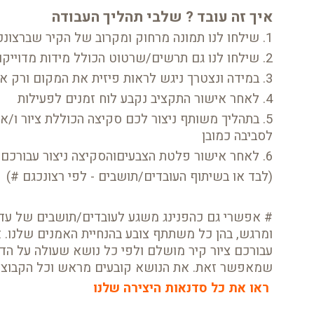
איך זה עובד ? שלבי תהליך העבודה
1. שילחו לנו תמונה מרחוק ומקרוב של הקיר שברצונכם לשפץ
2. שילחו לנו גם תרשים/שרטוט הכולל מידות מדוייקות
3. במידה ונצטרך ניגש לראות פיזית את המקום ורק אז נוציא לכם הצעת מחיר
4. לאחר אישור התקציב נקבע לוח זמנים לפעילות
5. בתהליך משותף ניצור לכם סקיצה הכוללת ציור ו/א
לסביבה כמובן
6. לאחר אישור פלטת הצבעיםוהסקיצה ניצור עבורכם ע"פי לוח הזמנים שנקבע את היצירה
(לבד או בשיתוף העובדים/תושבים - לפי רצונכגם #)
# אפשרי גם כהפנינג משגע לעובדים/תושבים של עד
ומרגש, בהן כל משתתף צובע בהנחיית האמנים שלנו. את
עבורכם ציור קיר מושלם ולפי כל נושא שעולה על הד
שמאפשר זאת. את הנושא קובעים מראש וכל הקבוצה 
ראו את כל סדנאות היצירה שלנו