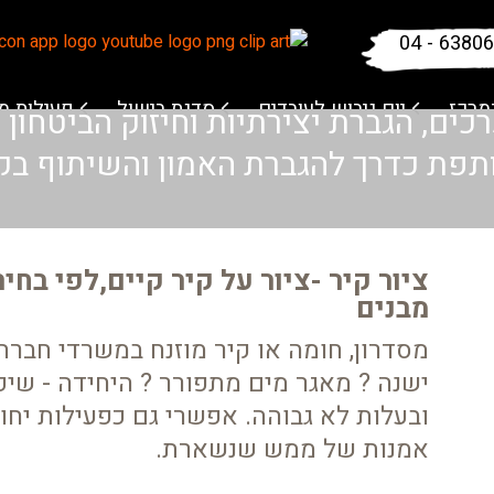
04 - 6380
מרכז
יום גיבוש לעובדים
סדנת בישול
פעילות 
ים, הגברת יצירתיות וחיזוק הביטחון
תפת כדרך להגברת האמון והשיתוף בק
ציור קיר -ציור על קיר קיים,לפי בח
מבנים
מסדרון, חומה או קיר מוזנח במשרדי חברה
ישנה ? מאגר מים מתפורר ? היחידה - שיפו
ובעלות לא גבוהה. אפשרי גם כפעילות יח
אמנות של ממש שנשארת.
‎‎