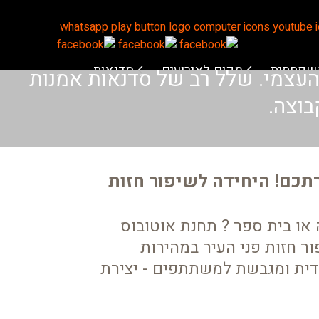
משפחתית
מקום לאירועים
סדנאות
 העצמי. שלל רב של סדנאות אמנות
בוצה.
ירתכם! היחידה לשיפור חזות
 או בית ספר ? תחנת אוטובוס
ר חזות פני העיר במהירות
ודית ומגבשת למשתתפים - יצירת