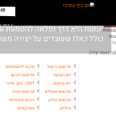
648
כיף ב
אמנות היא דרך נפלאה להטמעת ערכ
Whatsa
@
כולל כאלו שעובדים על יצירה משו
Wa
Ca
סדנאות בישול
מקום להשתלמות
יום האישה
סדנאות גיבוש
יום בריאות
ODT - כתב חידה
סדנאות מנהלים
סדנאות יצירה
סדנאות צחוק
גיבוש משפחתי
טיולים
אטרקציות