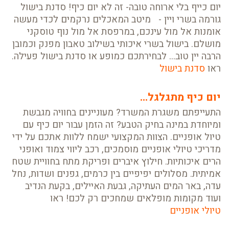
יום כייף בלי ארוחה טובה- זה לא יום כיף! סדנת בישול
גורמה בשרי ויין - מיטב המאכלים נרקמים לכדי מעשה
אומנות אל מול עינכם, במרפסת אל מול נוף טוסקני
מושלם. בישול בשרי איכותי בשילוב טאבון מפנק וכמובן
הרבה יין טוב... לבחירתכם כמופע או סדנת בישול פעילה.
ראו
סדנת בישול
יום כיף מתגלגל...
התעייפתם משגרת המשרד? מעוניינים בחוויה מגבשת
ומיוחדת במינה בחיק הטבע? זה הזמן עבור יום כיף עם
טיול אופניים. הצוות המקצועי ישמח ללוות אתכם על ידי
מדריכי טיולי אופניים מוסמכים, רכב ליווי צמוד ואופני
הרים איכותיות. חילוץ איברים ופריקת מתח בחוויית שטח
אמיתית. מסלולים יפיפיים בין כרמים, גפנים ושדות, נחל
עדה, באר המים העתיקה, גבעת האיילים, בקעת הנדיב
ועוד מקומות מופלאים שמחכים רק לכם! ראו
טיולי אופניים