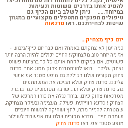
אישית, נקבל כלים להתמודדות עם מתח וכיצד
להפיג אותו בדרכים פשוטות ונעימות
במיוחד..... ניתן לשלב ביום הכיף גם
טיפולים מפנקים ממטפלים מקצועיים במגוון
שיטות לבחירתכם. ראו
סדנאות
יום כיף מצחיק...
כמה זמן לא צחקתם באמת? ואם כבר יום כייף/גיבוש -
אז מה יותר טוב מלצחוק?! החיים יכולים להיות הרבה יותר
פשוטים, אם במקום לקחת אותם כל כך ברצינות פשוט
נצחק עליהם... בואו לחוותסדנת צחוק מסוג אחר. סדנת
צחוק מקורית שלנו הכוללת גם מופע סטנד אפ אישי
עליכם. סדנת צחוק שלא מביכה את המשתתפים
בה. סדנת צחוק שלא תרגישו בה מטופשים כמו ברבות
מסדנאות צחוק כיום. .ביחד נגלה את כוחו המרפא של
הצחוק ! סדנא חווייתית, פעילה, מעצימה ובעיקר מצחיקה,
שמטרתה להמיר מתח, לחץ ושחיקה לרגשות חיוביים
ושמחת חיים. סדנא מקורית שלנו עם אפשרות לשילוב
מופע סטנד אפ. ראו
סדנת צחוק