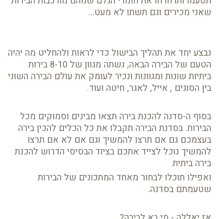
תטעמו ותרחרחו את חומרי הגלם שמהם מורכבות הבירות
שאני מכירים וגם תשתו לא מעט...
נבצע יחד את תהליך הבישול כדי לראות ולהחליט מה יהיה
הטעם של הבירה הבאה, נשתה מגוון של 8-10 בירות
ביתיות שונות ומגוונות ונכיר לעומק את עולם הבירה השוני
בין הסוגים , אייל, לאגר, חיטה ועוד.
בסוף ה-סדנה להכנת בירה תצאו מבינים וסמוקים מכל
הבירות. בסדנת הבירה תקבלו את כל הכלים להכין בירה
בעצמכם גם אם תרצו להמשיך וגם אם לא אם תרצו
להמשיך נוכל לצייד אתכם בציוד הבסיסי הדרוש להכנת
בירה ביתית
ואפילו תוכלו לבחור מאחד המתכונים של הבירות
שטעמתם בסדנה.
אז יאללה - מי בא לבירה?