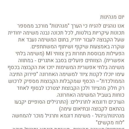
יום מנהיגות
אנו נוהגים להניח כי הערך "מנהיגות" מורכב ממספר
תכונות עיקריות בולטות, לכל תכונה נבנה משימה יחודית
שעל הקבוצה לעבור יחדיו, בתום המשימה נעבד את
שקרה באמצעות שיקוף ושיתוף המשתתפים.
הפעילות מבוססת תחרות בין צוותי MI (משימה בלתי
אפשרית). הצוותים פועלים בסבב אתגרים - במתווה
משימה בלתי אפשרית המשימות יזכו את הקבוצה בכסף
עימו יוכלו לקנות ציוד למשימה האחרונה "פירוק התיבה
הממולכדת"– הכסף שמקבלות הקבוצות מספיק לרכוש
רק חלק מהציוד ולכן הקבוצות יצטרכו לבסוף לאחד
כוחות בשביל המשימה האחרונה.
הערכים ודוגמא לתרגילים: (התרגילים הסופיים יקבעו
בהתאם לקבוצה ובתיאום עימה)
מנהיגות/ניהול - משימת דוגמא ותרגיל מוכר להמחשה
"לוח מקשים"