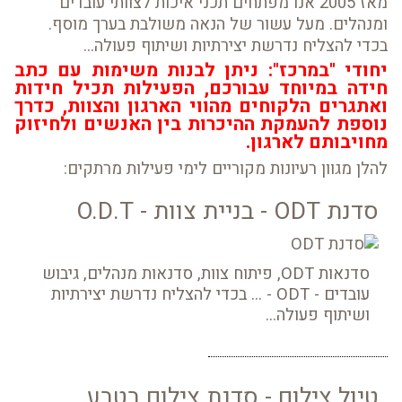
מאז 2005 אנו מפתחים תכני איכות לצוותי עובדים
ומנהלים. מעל עשור של הנאה משולבת בערך מוסף.
בכדי להצליח נדרשת יצירתיות ושיתוף פעולה...
יחודי "במרכז": ניתן לבנות משימות עם כתב
חידה במיוחד עבורכם, הפעילות תכיל חידות
ואתגרים הלקוחים מהווי הארגון והצוות, כדרך
נוספת להעמקת ההיכרות בין האנשים ולחיזוק
מחויבותם לארגון.
להלן מגוון רעיונות מקוריים לימי פעילות מרתקים:
סדנת ODT - בניית צוות - O.D.T
סדנאות ODT, פיתוח צוות, סדנאות מנהלים, גיבוש
עובדים - ODT - ... בכדי להצליח נדרשת יצירתיות
ושיתוף פעולה...
טיול צילום - סדנת צילום בטבע