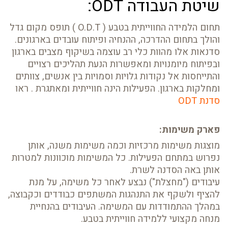
שיטת העבודה ODT:
תחום הלמידה החווייתית בטבע ( O.D.T ) תופס מקום גדל
והולך בתחום ההדרכה, ההנחיה ופיתוח עובדים בארגונים.
סדנאות אלו מהוות כלי רב עוצמה בשיקוף מצבים בארגון
ובפיתוח מיומנויות ומאפשרות הנעת תהליכים רצויים
והתייחסות אל נקודות גלויות וסמויות בין אנשים, צוותים
ומחלקות בארגון. הפעילות הינה חווייתית ומאתגרת . ראו
סדנת ODT
פארק משימות:
מוצגות משימות מרכזיות וכמה משימות משנה, אותן
נפרוש במתחם הפעילות. כל המשימות מוכוונות למטרות
אותן באה הסדנה לשרת.
עיבודים ("מחצלת") נבצע לאחר כל משימה, על מנת
להציף ולשקף את התנהגות המשתפים כבודדים וכקבוצה,
במהלך ההתמודדות עם המשימה. העיבודים בהנחיית
מנחה מקצועי ללמידה חווייתית בטבע.