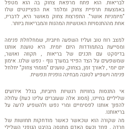
לבריאות. הוא פתח מרפאת צחוק בה הוא מטפל
באמצעות תרפיית צחוק ומלמד את הפציינטים שלו
"מיומניות אושר". התפרצות צחוק מאושר היא, לדבריו,
אחת מההתנסויות האנושיות המהנות והמבריאות ביותר.
למצב רוח טוב ועליז השפעה חיובית, שמחלחלת פנימה
ומסייעת בהתמודדות היום יומית. היא טוענת אותנו
בדיסקט עם תכנים של בריאות , תקווה ואושר,
שמשפעים על הצד הפיזי במערך גוף - נפש שלנו. אימון
יום יומי , לאורך זמן, בצחוק, טוענים "מומחי צחוק" יחלחל
פנימה וישפיע לטובה מבחינה גופנית ונפשית.
אי התנסות בחוויות רגשיות חיוביות, בגלל אירועים
שליליים בחיינו, (מסוג אלה שעוברים עלינו כעת) עלולה
להפוך אותנו לפסימיים ומרי נפש ולהשפיע לרעה על
בריאותנו.
מה שקורה הוא שכאשר כאשר מודחקות תחושות של
חרדה , פחד וכעס האדם מתנסה בהיבט הגופני השלילי