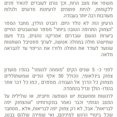
משפר את מצב הרוח, וכך גורם לעובדים להאיר פנים
ללקוחות, להיות פתוחים לרעיונות חדשים ולגלות
מעורבות רבה יותר בעבודה.
הרעיון הזה לא נולד היום. רוברט הולדן, מחבר הספר
"הצחוק התרופה הטובה ביותר" מספר שהשבטים החיים
ביערות הגשם שבדרום אמריקה נוהגים, בכל פעם
שמישהו חולה במחלה אנושה, לערוך פסטיבל השתטות
שנועד לעודד את החולה ולזרז את הריפוי עד להבראה
מלאה.
לפני כ- 5 שנים הקים "מומחה להומור" בהודו מועדון
צחוק בינלאומי, הכולל 50 אלף הודים שמשתוללים
מצחוק כל הדרך אל העבודה. מספרם , כמו כל דבר אחר
בהודו- הולך וגדל בהתמדה.
לרגשות ומחשבות יש השפעה חיובית, או שלילית על
המצב הגופני וכבר נאמר במקורותינו "שהצחוק יפה
לבריאות". אבל, לא רק צחוק יפה לבריאות, אלא , מסתבר
שכל ביטויי הרגש למיניהם, ואי שמירה שלהם בבטן,