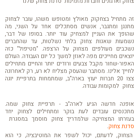
צחוק וארגונים וחברות מזמינות סדנת צחוק שלנו
זה מתחיל בצחקוק מאולץ ומטופש משהו, עובר לצחוק
מתנגן ומתגבר, אנשים מסתכלים אחד על השני, מה
שהופך את העניין למצחיק עוד יותר. בסופו של דבר,
נשמעות שאגות צחוק בלתי נשלטות, עד שהחברים
נשכבים מעולפים מצחוק על הרצפה. "מטיפול" כזה
יוצאים מחייכים מפה לאוזן למשך כל יום העבודה. העולם
האפור-שחור מקבל צבעים ורודים יותר והחיים מתחילים
לחייך אלינו. מסתבר שהעסק מצליח לא רע, רק לאחרונה
צצו 20 חברות יעוץ בארה"ב, שמתמחות בתרפיית יוגה
צחוק למקומות עבודה.
אופנה חדשה הגיע לארה"ב - תרפיית צחוק שמה.
מתכנסים עובדים לעת בוקר ומתחילים לצחוק יחד
בעזרתו המצחיקה שלמדריך צחוק מוסמך במסגרת
סדנת צחוק
.
הצחוק, לדעתם, יכול לשפר את המוטיבציה, כי הוא