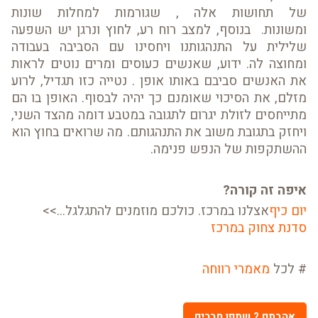
של תחושות אלה , שגורמות למחלות שונות
ומשונות. בנוסף, למצב רוח רע, לחוץ ונרגן יש השפעה
שלילית על התנהגותנו ויחסינו עם הסביבה בעבודה
ומחוצה לה. ידוע, שאנשים כעוסים ומרים נוטים לראות
את האנשים סביבם באותו אופן . נטייה כזו תגדיל, לרוע
מזלם, את הסיכוי שאומנם כך יהיה לבסוף. האופן בו הם
מתייחסים לזולת יגרום לתגובה במטבע דומה מהצד השני,
ויחזק בתגובת משוב את התנהגותם. מה שרואים בחוץ הוא
ההשתקפות של הנפש פנימה.
איפה זה קורה?
יום כיף
אצלנו במרכז. כולכם מוזמנים להתגלגל...>>
סדנת צחוק במרכז
# לכל
מאמרי רווחה
אהבתם ? שתפו חברים