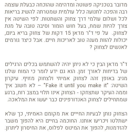
מדובר בטכניקה פשוטה ומדהימה שהוכחה כבעלת עוצמה
רבה והפכה לתנועה כלל עולמית שמטרתה להשיג בריאות
לכל ושלום עולמי דרך צחוק והשתטות. לפי השיטה אין
צורך להיות שמח, בעל חוש הומור וסיבה טובה על מנת
לצחוק. על פי ד"ר מדאן 15 דקות של צחוק בריא ביום,
יכולות להוות מענה טוב לאריכות חיים. אבל כיצד גורמים
לאנשים לצחוק ?
ד"ר מדאן הבין כי לא ניתן יהיה להשתמש בכלים הרגילים
של בדיחות לאורך זמן. הוא גם ידע לומר כי המוח שלנו
מגיב באופן זהה לצחוק אמיתי ולצחוק מזויף. עיקרון
השיטה: "Fake it until you make it" – לא חשוב איך
וממה העיקר שתצחקו - הצחוק אינו תלוי במצב רוח, ברגע
שמתחילים לצחוק האנדורפינים כבר יעשו את המלאכה.
הצחוק נותן לבעיות החייים את מקומם האמיתי, כך שלא
ישתלטו ויכריעו אותנו. החוכמה בחיים היא להפוך משבר
להזדמנות, להפוך את המינוס לפלוס, את החיסרון ליתרון.