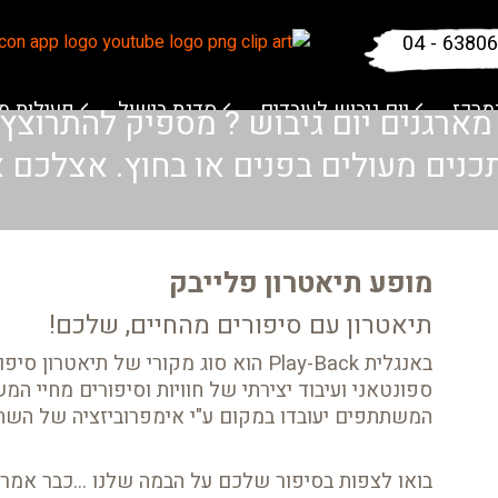
04 - 6380
מרכז
יום גיבוש לעובדים
סדנת בישול
פעילות 
 מארגנים יום גיבוש ? מספיק להתרוצץ
ים מעולים בפנים או בחוץ. אצלכם או
מופע תיאטרון פלייבק
תיאטרון עם סיפורים מהחיים, שלכם!
באנגלית Play-Back הוא סוג מקורי של תיאט
ספונטאני ועיבוד יצירתי של חוויות וסיפורים מחיי ה
המשתתפים יעובדו במקום ע"י אימפרוביזציה של השחק
בואו לצפות בסיפור שלכם על הבמה שלנו ...כבר אמרו