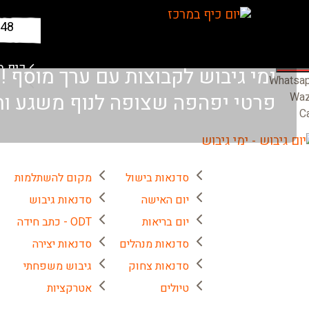
648
כיף ב
ימי גיבוש לקבוצות עם ערך מוסף !
Whatsa
@
פרטי יפהפה שצופה לנוף משגע ותכנ
Wa
Ca
סדנאות בישול
מקום להשתלמות
יום האישה
סדנאות גיבוש
יום בריאות
ODT - כתב חידה
סדנאות מנהלים
סדנאות יצירה
סדנאות צחוק
גיבוש משפחתי
טיולים
אטרקציות