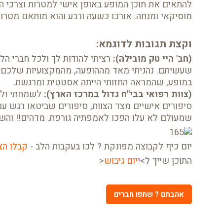
להתאים את תוכן המופע באופן אישי למטרות וצרכי הא
מוסיקאי ומנחה. אורכו כשעה ורבע והוא מותאם מטרו
וקצת תגובות לדוגמא:
(חב' היי טק מובילה):
רציתי להודות לך ולכל חברי ה
שעשיתם. נהניתי מאד מההופעה, מהמקצועיות שלכם ומ
במופע, שהמראה החזותי הייתה אסטטית ומרגשת.
(צוות רפואי בבי"ח גדול במרכז הארץ):
לשמחתי ולה
סיפורים אישיים מצד הצוות, סיפורים שביטאו רגש עמו
שמעולם לא עלו הפכו לאמפתיה גורפת. מדהים!! והש
יום כיף לקבוצה מפונקת ? לכו בעקבות הלב -
קבלו הצ
התוכן שייך ל>
י
יום גיבוש
<
אהבתם ? שתפו חברים