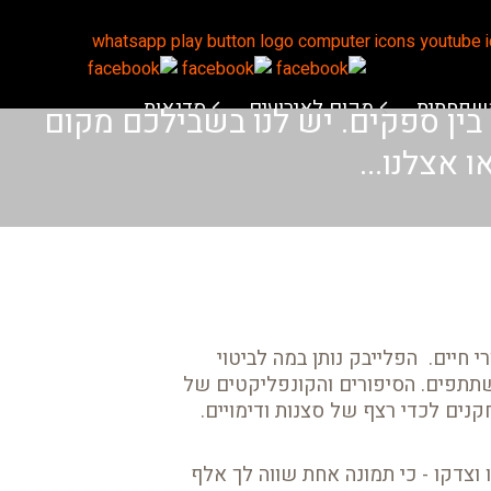
משפחתית
מקום לאירועים
סדנאות
 בין ספקים. יש לנו בשבילכם מקום
 אצלנו...
רון סיפורי חיים. הפלייבק נותן במה לביטוי
משתתפים. הסיפורים והקונפליקטים של
נים לכדי רצף של סצנות ודימויים.
 וצדקו - כי תמונה אחת שווה לך אלף