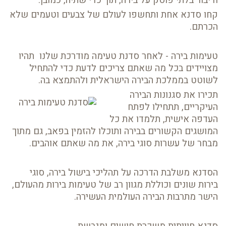
ודיבור בלתי פוסק על בירה, תוך כדי שתיה, כמובן.
קחו סדנא אחת ותחשפו לעולם של צבעים וטעמים שלא
הכרתם.
טעימות בירה - לאחר סדנת טעימה מודרכת שלנו תהיו
מצויידים בכל מה שאתם צריכים לדעת כדי להתחיל
לשוטט בממלכת הבירה הישראלית ולהתמצא בה.
תכירו את סגנונות הבירה
העיקריים, תתחילו לפתח
העדפה אישית, תלמדו את כל
המושגים הקשורים בבירה ותוכלו להזמין בפאב, גם מתוך
מבחר של עשרות סוגי בירה, את מה שאתם אוהבים.
הסדנא משלבת הדרכה על תהליכי בישול בירה, סוגי
בירות שונים וכוללת מגוון רב של טעימות בירות מהעולם,
הישר מתרבות הבירה העולמית העשירה.